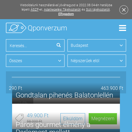
Weboldalunk használatával jóváhagyod a 2022.08.04-én hatályba
lépett
ÁSZF
-et,
Adatkezelési Tájékoztatót
és
Süti tájékoztatót
.
Elfogadom
Men
Budapest
Összes
Népszerűek elöl
200
Ft
500.000
Ft
Gondtalan pihenés Balatonlellén
-14%
20
n
15
ó
37
p
31
m
49.900 Ft
Elküldöm
Megnézem
58.000 Ft
Páros gourmet élmény a