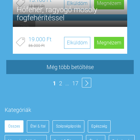
sarka 4 napra!
25
n
15
ó
37
p
31
m
175.900 Ft-tól
Megnézem
Elküldöm
-20%
Burgerélmény + 1 óra bowling 2
főre a Rómain